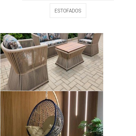
ESTOFADOS