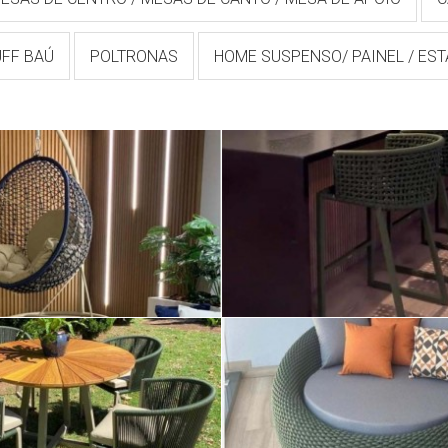
UFF BAÚ
POLTRONAS
HOME SUSPENSO/ PAINEL / ES