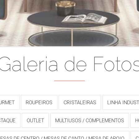
Galeria de Foto
OURMET
ROUPEIROS
CRISTALEIRAS
LINHA INDUST
STAQUE
OUTLET
MULTIUSOS / COMPLEMENTOS
H
ESAS DE CENTRO / MESAS DE CANTO / MESA DE APOIO
C