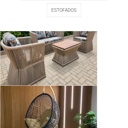
ESTOFADOS