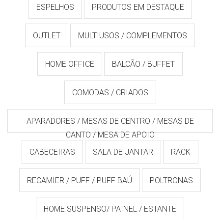
ESPELHOS
PRODUTOS EM DESTAQUE
OUTLET
MULTIUSOS / COMPLEMENTOS
HOME OFFICE
BALCÃO / BUFFET
COMODAS / CRIADOS
APARADORES / MESAS DE CENTRO / MESAS DE
CANTO / MESA DE APOIO
CABECEIRAS
SALA DE JANTAR
RACK
RECAMIER / PUFF / PUFF BAÚ
POLTRONAS
HOME SUSPENSO/ PAINEL / ESTANTE