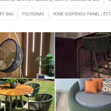
UFF BAÚ
POLTRONAS
HOME SUSPENSO/ PAINEL / ES