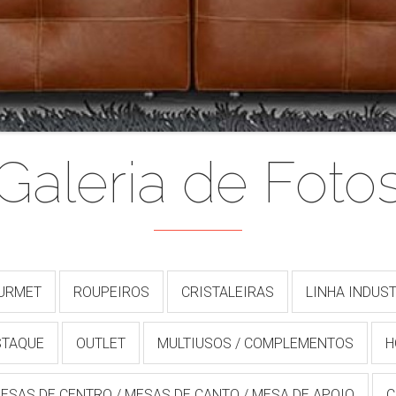
Galeria de Foto
OURMET
ROUPEIROS
CRISTALEIRAS
LINHA INDUST
STAQUE
OUTLET
MULTIUSOS / COMPLEMENTOS
H
ESAS DE CENTRO / MESAS DE CANTO / MESA DE APOIO
C