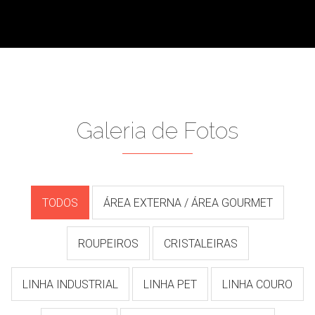
Galeria de Fotos
TODOS
ÁREA EXTERNA / ÁREA GOURMET
ROUPEIROS
CRISTALEIRAS
LINHA INDUSTRIAL
LINHA PET
LINHA COURO