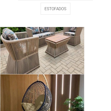
ESTOFADOS