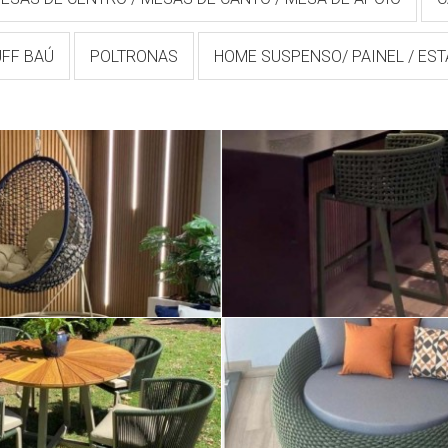
UFF BAÚ
POLTRONAS
HOME SUSPENSO/ PAINEL / ES