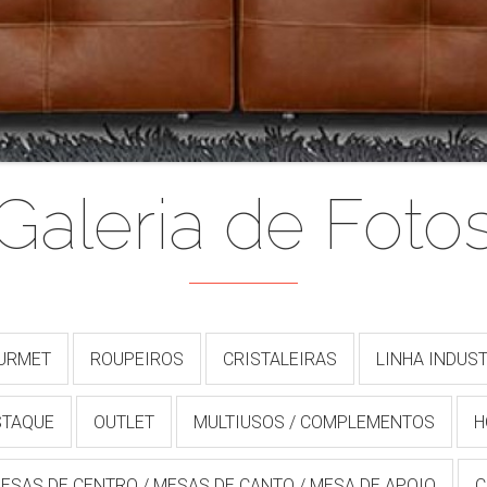
Galeria de Foto
OURMET
ROUPEIROS
CRISTALEIRAS
LINHA INDUST
STAQUE
OUTLET
MULTIUSOS / COMPLEMENTOS
H
ESAS DE CENTRO / MESAS DE CANTO / MESA DE APOIO
C