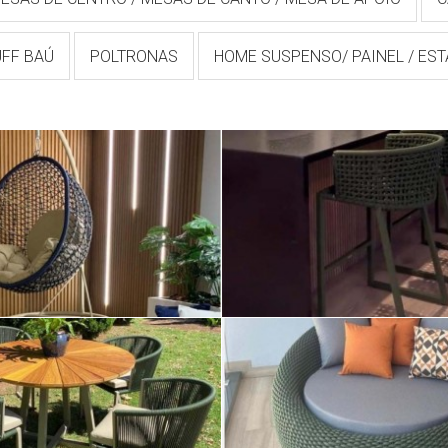
UFF BAÚ
POLTRONAS
HOME SUSPENSO/ PAINEL / ES