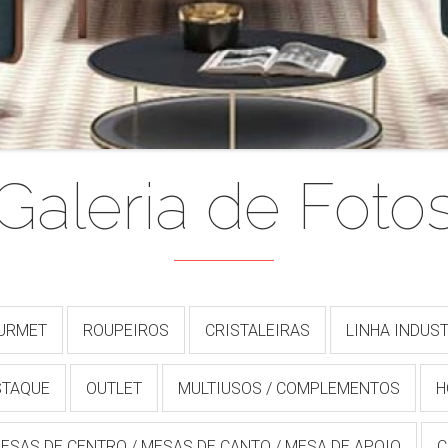
Galeria de Foto
OURMET
ROUPEIROS
CRISTALEIRAS
LINHA INDUST
STAQUE
OUTLET
MULTIUSOS / COMPLEMENTOS
H
ESAS DE CENTRO / MESAS DE CANTO / MESA DE APOIO
C